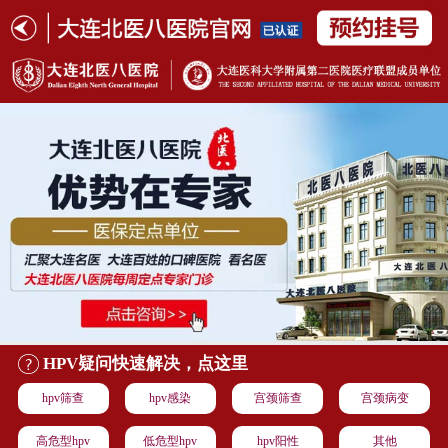
HPV疑问快速解决，点这里
hpv筛查
hpv感染
宫颈筛查
宫颈病变
高危型hpv
低危型hpv
hpv阳性
其他