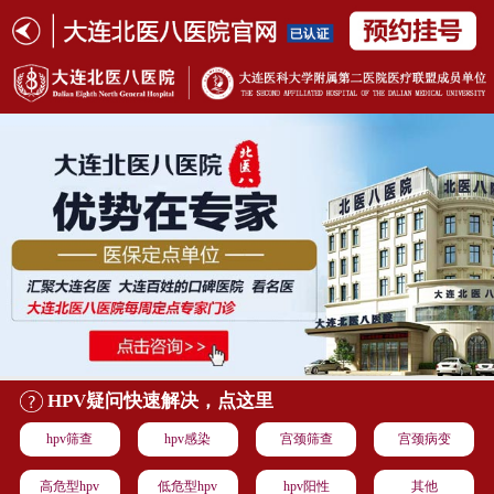
HPV疑问快速解决，点这里
hpv筛查
hpv感染
宫颈筛查
宫颈病变
高危型hpv
低危型hpv
hpv阳性
其他